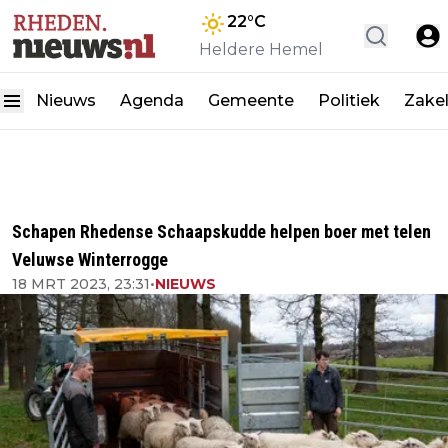
22
°C
Heldere Hemel
Nieuws
Agenda
Gemeente
Politiek
Zakel
Schapen Rhedense Schaapskudde helpen boer met telen
Veluwse Winterrogge
18 MRT 2023, 23:31
•
NIEUWS