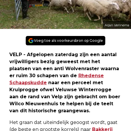
Arjan Vennema
Voeg toe als voorkeursbron op Google
VELP - Afgelopen zaterdag zijn een aantal
vrijwilligers bezig geweest met het
plaatsen van een anti Wolvenraster waarna
er ruim 30 schapen van de
Rhedense
Schaapskudde
naar een perceel met
Kruiprogge ofwel Veluwse Winterrogge
aan de rand van Velp zijn gebracht om boer
Wilco Nieuwenhuis te helpen bij de teelt
van dit historische graangewas.
Het graan dat uiteindelijk geoogst wordt, gaat
(de beste en grootste korrels) naar
Bakkerij