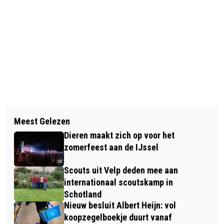
Vorig artikel
Volgend artikel
GRATIS OPRUIMING
Meest Gelezen
KLEDINGBEURS DE INLOOPKAST
WINTERCOLLECTIE STICHTING STRAK
Dieren maakt zich op voor het
RHEDEN DRUK BEZOCHT
zomerfeest aan de IJssel
Scouts uit Velp deden mee aan
internationaal scoutskamp in
Schotland
Nieuw besluit Albert Heijn: vol
koopzegelboekje duurt vanaf