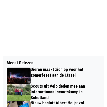
Vorig artikel
Volgend artikel
VIERDAAGSEFEESTEN LANCEERT
Meest Gelezen
VISSEN MET DE KLAS: STERRENBOS
COMPLEET PROGRAMMA
Dieren maakt zich op voor het
IN DIEREN KRIJGT VISLES VAN
zomerfeest aan de IJssel
VISMEESTER RON
Scouts uit Velp deden mee aan
internationaal scoutskamp in
Schotland
Nieuw besluit Albert Heijn: vol