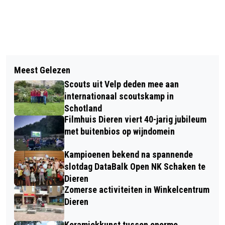
Vorig artikel
Volgend artikel
GEDICHTEN GRABBELEN EN LEZINGEN
Meest Gelezen
RHEDEN NIEUWS EET NOG GEEN
OVER NATUUR EN KUNST IN DE TUIN
Scouts uit Velp deden mee aan
KERSTMENU
VAN SJEF OP 26 NOVEMBER
internationaal scoutskamp in
Schotland
Filmhuis Dieren viert 40-jarig jubileum
met buitenbios op wijndomein
Kampioenen bekend na spannende
slotdag DataBalk Open NK Schaken te
Dieren
Zomerse activiteiten in Winkelcentrum
Dieren
Keramiekkunst tussen enorme