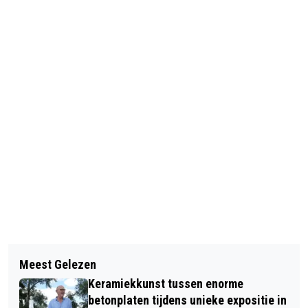
Vorig artikel
Volgend artikel
PROJECT 'VERANDERKUNST' IN ONS
Meest Gelezen
AERES MBO VELP MAG NAAR DE
RAADHUIS VELP
Keramiekkunst tussen enorme
FINALE VAN DE NATIONALE
betonplaten tijdens unieke expositie in