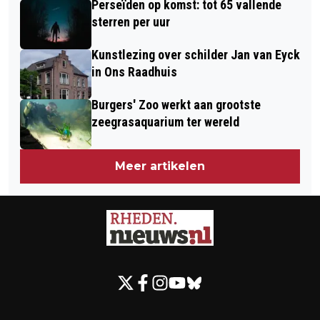
Perseïden op komst: tot 65 vallende
sterren per uur
Kunstlezing over schilder Jan van Eyck
in Ons Raadhuis
Burgers' Zoo werkt aan grootste
zeegrasaquarium ter wereld
Meer artikelen