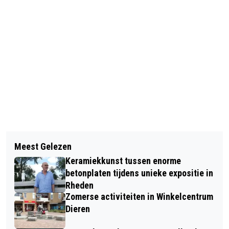
Vorig artikel
Volgend artikel
BEWONERS RHEDERHOF HEBBEN 60
Meest Gelezen
LEZING OVER MINERALEN BIJ
GLAZEN POTJES VERSIERD VOOR
Keramiekkunst tussen enorme
RHEEJES PROATE IN DORPSHUIS
HALLOWEEN IN RHEDEN
betonplaten tijdens unieke expositie in
RHEDEN
Rheden
Zomerse activiteiten in Winkelcentrum
Dieren