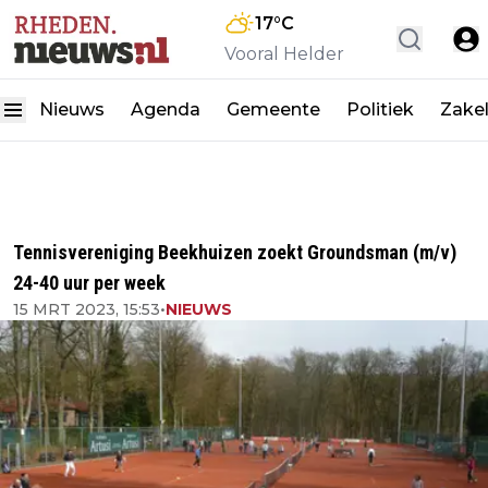
17
°C
Vooral Helder
Nieuws
Agenda
Gemeente
Politiek
Zakel
Tennisvereniging Beekhuizen zoekt Groundsman (m/v)
24-40 uur per week
15 MRT 2023, 15:53
•
NIEUWS