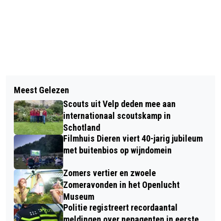
Vorig artikel
Volgend artikel
BEKENDMAKINGEN GEMEENTE
Meest Gelezen
ACTIEDAG SAM’S KLEDINGACTIE IN
RHEDEN
Scouts uit Velp deden mee aan
DIEREN EN DUIVEN
internationaal scoutskamp in
Schotland
Filmhuis Dieren viert 40-jarig jubileum
met buitenbios op wijndomein
Zomers vertier en zwoele
Zomeravonden in het Openlucht
Museum
Politie registreert recordaantal
meldingen over nepagenten in eerste