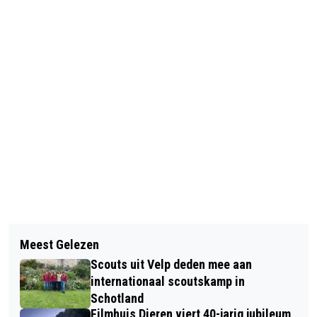
Vorig artikel
Volgend artikel
DIGITALE CAMERA GEVONDEN
Meest Gelezen
GAZELLE ZOEKT OUDSTE EX-
Scouts uit Velp deden mee aan
MEDEWERKER
internationaal scoutskamp in
Schotland
Filmhuis Dieren viert 40-jarig jubileum