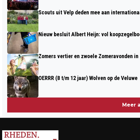
SIOS'61
Scouts uit Velp deden mee aan internation
Nieuw besluit Albert Heijn: vol koopzegelb
Zomers vertier en zwoele Zomeravonden in
OERRR (8 t/m 12 jaar) Wolven op de Veluwe
Meer a