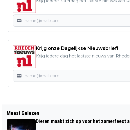
Krijg iedere zaterdag het laatste nieuws van 
Krijg onze Dagelijkse Nieuwsbrief!
Krijg iedere dag het laatste nieuws van Rhede
Vorig artikel
Meest Gelezen
BEGIN HET NIEUWE JAAR SPORTIEF MET
Dieren maakt zich op voor het zomerfeest a
DE GEZELLIGE KOMBIFIT TRAINING BIJ