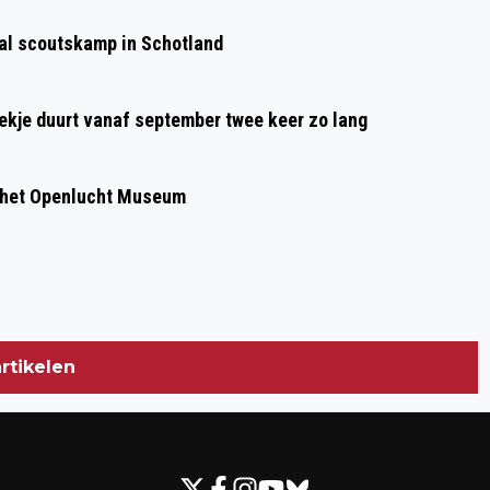
RHEDEN IN DIEREN
aal scoutskamp in Schotland
oekje duurt vanaf september twee keer zo lang
 het Openlucht Museum
rtikelen