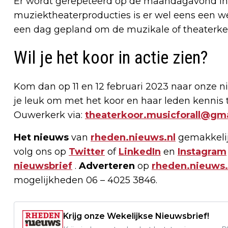
Er wordt gerepeteerd op de maandagavond in 
muziektheaterproducties is er wel eens een w
een dag gepland om de muzikale of theaterkenn
Wil je het koor in actie zien?
Kom dan op 11 en 12 februari 2023 naar onze n
je leuk om met het koor en haar leden kenni
Ouwerkerk via:
theaterkoor.musicforall@gm
Het nieuws
van
rheden.nieuws.nl
gemakkelij
volg ons op
Twitter
of
LinkedIn
en
Instagram
nieuwsbrief
.
Adverteren
op
rheden.nieuws.
mogelijkheden 06 – 4025 3846.
Krijg onze Wekelijkse Nieuwsbrief!