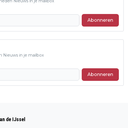
Rheden Nieuws in je mailbox
Abonneren
n Nieuws in je mailbox
Abonneren
Volgend artikel
INLOOPSPREEKUUR POLITIE,
an de IJssel
HANDHAVING, VIVARE EN INCLUZIO