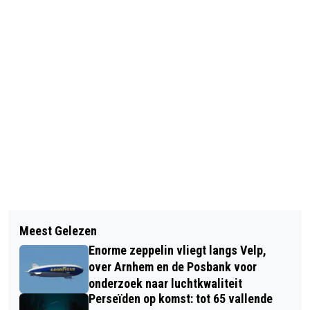
Vorig artikel
Volgend artikel
SOHBET BARBECUE CAFÉ &
Meest Gelezen
MEDE-INITIATIEFNEMERS GEZOCHT
RESTAURANT OPENT IN VELP
Enorme zeppelin vliegt langs Velp,
VOOR REALISEREN STEEGS
over Arnhem en de Posbank voor
VOEDSELPARK
onderzoek naar luchtkwaliteit
Perseïden op komst: tot 65 vallende