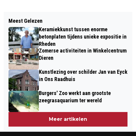
Vorig artikel
Volgend artikel
PRESENTATIE “FLORA IN HET URBANE
Meest Gelezen
GROTE OPKOMST BIJ
DISTRICT” IN DE TUIN VAN SJEF TE
Keramiekkunst tussen enorme
THEATERVOORSTELLING OVER
VELP
betonplaten tijdens unieke expositie in
LAAGGELETTERDHEID
Rheden
Zomerse activiteiten in Winkelcentrum
Dieren
Kunstlezing over schilder Jan van Eyck
in Ons Raadhuis
Burgers' Zoo werkt aan grootste
zeegrasaquarium ter wereld
Meer artikelen