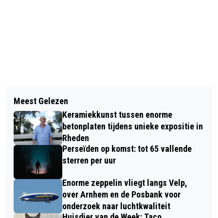
Vorig artikel
Volgend artikel
ACTIE VOOR HET BEHOUD VAN DE
Meest Gelezen
WEER INBRAAK BIJ FOCUS OPTIEK
GELDERSE VEREN EN PONTJES
Keramiekkunst tussen enorme
VELP
betonplaten tijdens unieke expositie in
Rheden
Perseïden op komst: tot 65 vallende
sterren per uur
Enorme zeppelin vliegt langs Velp,
over Arnhem en de Posbank voor
onderzoek naar luchtkwaliteit
Huisdier van de Week: Taco