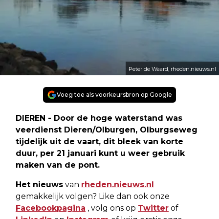
Peter de Waard, rheden.nieuws.nl
Voeg toe als voorkeursbron op Google
DIEREN - Door de hoge waterstand was
veerdienst Dieren/Olburgen, Olburgseweg
tijdelijk uit de vaart, dit bleek van korte
duur, per 21 januari kunt u weer gebruik
maken van de pont.
Het nieuws
van
rheden.nieuws.nl
gemakkelijk volgen? Like dan ook onze
Facebookpagina
, volg ons op
Twitter
of