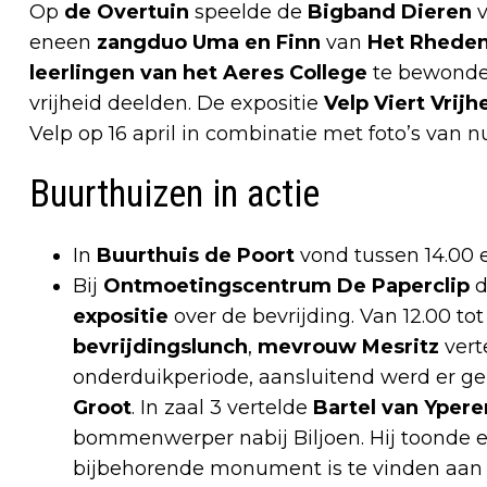
Op
de Overtuin
speelde de
Bigband Dieren
v
eneen
zangduo Uma en Finn
van
Het Rhede
leerlingen van het Aeres College
te bewonder
vrijheid deelden. De expositie
Velp Viert Vrijh
Velp op 16 april in combinatie met foto’s van 
Buurthuizen in actie
In
Buurthuis de Poort
vond tussen 14.00 
Bij
Ontmoetingscentrum De Paperclip
d
expositie
over de bevrijding. Van 12.00 t
bevrijdingslunch
,
mevrouw Mesritz
vert
onderduikperiode, aansluitend werd er g
Groot
. In zaal 3 vertelde
Bartel van Yper
bommenwerper nabij Biljoen. Hij toonde e
bijbehorende monument is te vinden aan