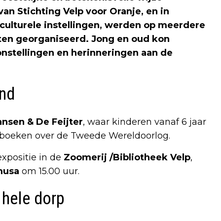
 van
Stichting Velp voor Oranje
, en in
ulturele instellingen, werden op meerdere
iten georganiseerd. Jong en oud kon
onstellingen en herinneringen aan de
end
ansen & De Feijter
, waar kinderen vanaf 6 jaar
t boeken over de Tweede Wereldoorlog.
xpositie in de
Zoomerij /Bibliotheek Velp
,
musa
om 15.00 uur.
 hele dorp