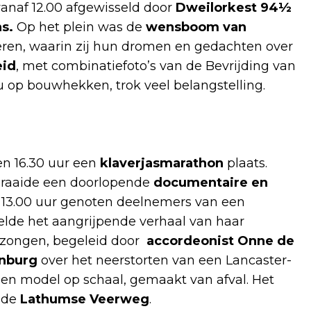
anaf 12.00 afgewisseld door
Dweilorkest 94½
ns.
Op het plein was de
wensboom van
en, waarin zij hun dromen en gedachten over
eid
, met combinatiefoto’s van de Bevrijding van
nu op bouwhekken, trok veel belangstelling.
en 16.30 uur een
klaverjasmarathon
plaats.
raaide een doorlopende
documentaire en
ot 13.00 uur genoten deelnemers van een
elde het aangrijpende verhaal van haar
ezongen, begeleid door
accordeonist Onne de
enburg
over het neerstorten van een Lancaster-
en model op schaal, gemaakt van afval. Het
 de
Lathumse Veerweg
.