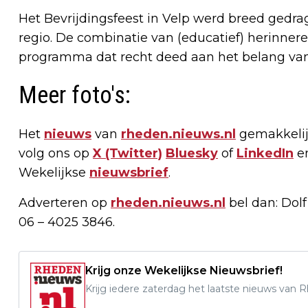
Het Bevrijdingsfeest in Velp werd breed gedrag
regio. De combinatie van (educatief) herinner
programma dat recht deed aan het belang va
Meer foto's:
Het
nieuws
van
rheden.nieuws.nl
gemakkelij
volg ons op
X (Twitter)
Bluesky
of
LinkedIn
e
Wekelijkse
nieuwsbrief
.
Adverteren op
rheden.nieuws.nl
bel dan: Dol
06 – 4025 3846.
Krijg onze Wekelijkse Nieuwsbrief!
Krijg iedere zaterdag het laatste nieuws van 