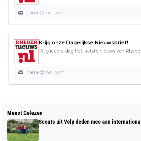
Krijg onze Dagelijkse Nieuwsbrief!
Krijg iedere dag het laatste nieuws van Rhede
Vorig artikel
Meest Gelezen
GRATIS SPORT- EN BEWEEGMIDDAG
Scouts uit Velp deden mee aan internation
VOOR JONG EN OUD OP RHEDERLAAG