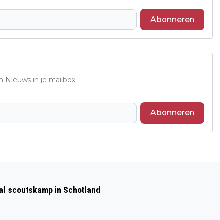
Abonneren
n Nieuws in je mailbox
Abonneren
Volgend artikel
KONINKLIJKE ROSENDAALSCHE KAPEL
aal scoutskamp in Schotland
GEEFT BIJZONDER CONCERT TER ERE
VAN 80 JAAR VRIJHEID