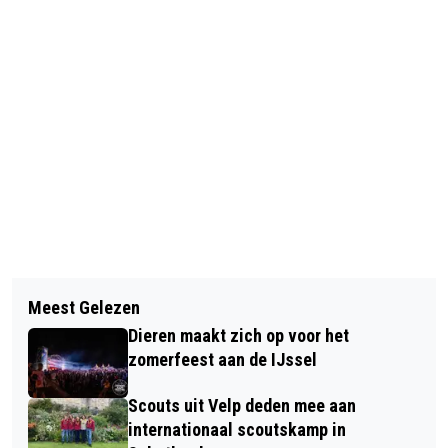
Vorig artikel
Volgend artikel
ONLINE UITZENDING OVER
Meest Gelezen
75.000E PASSAGIER BUURTBUS
BLAASKANKER EN ROKEN
Dieren maakt zich op voor het
SPANKEREN DIEREN
zomerfeest aan de IJssel
Scouts uit Velp deden mee aan
internationaal scoutskamp in