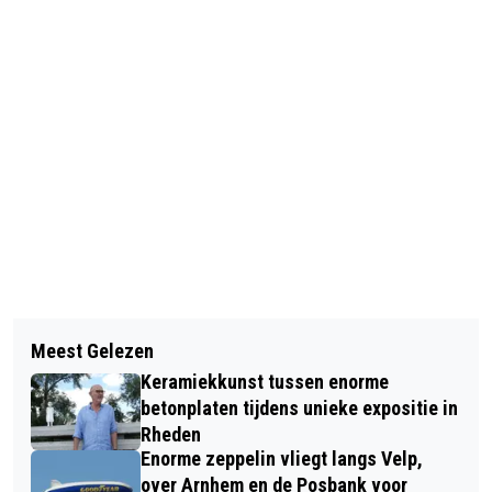
Vorig artikel
Volgend artikel
GETUIGEN GEZOCHT:
Meest Gelezen
AANMELDEN ACTIE KERSTTAS 2021
WONINGINBRAAK ZUIDER
Keramiekkunst tussen enorme
PARALLELWEG TE VELP
betonplaten tijdens unieke expositie in
Rheden
Enorme zeppelin vliegt langs Velp,
over Arnhem en de Posbank voor