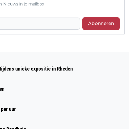
n Nieuws in je mailbox
Abonneren
Volgend artikel
RHEDEN NIEUWS EET AAN EEN GROTE
ijdens unieke expositie in Rheden
TAFEL
ren
 per uur