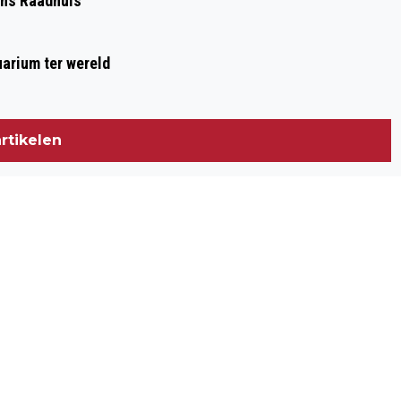
Ons Raadhuis
arium ter wereld
rtikelen