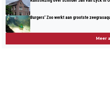
Kunstlezing over schilder Jan van Eyck in 
Burgers' Zoo werkt aan grootste zeegrasaqu
Meer a