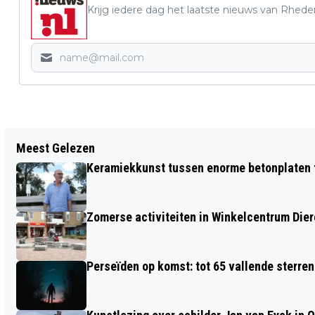
Krijg iedere dag het laatste nieuws van Rhede
Vorig artikel
Meest Gelezen
MEEDOEN AAN EXPEDITIE ROBINSON
Keramiekkunst tussen enorme betonplaten t
LIJKT ONMOGELIJK, MAAR COLLIN VAN
MOERKERK UIT DIEREN GAAT ERVOOR!
Zomerse activiteiten in Winkelcentrum Die
Perseïden op komst: tot 65 vallende sterren