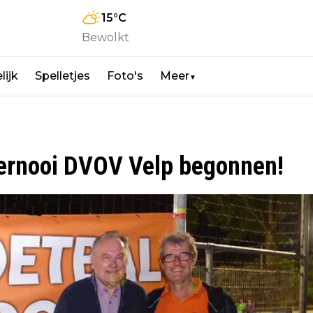
15
°C
Bewolkt
lijk
Spelletjes
Foto's
Meer
▼
oernooi DVOV Velp begonnen!