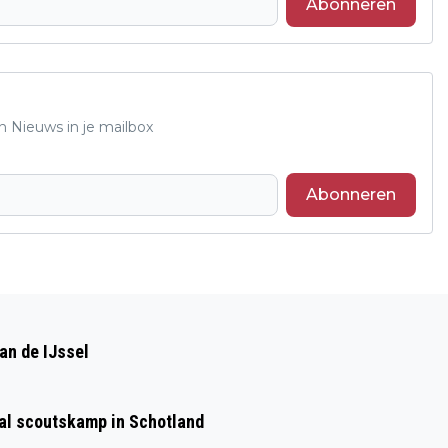
Abonneren
n Nieuws in je mailbox
Abonneren
Volgend artikel
VANAF 1 JULI STATIEGELD OP VEEL
an de IJssel
KLEINE PLASTIC FLESSEN
aal scoutskamp in Schotland