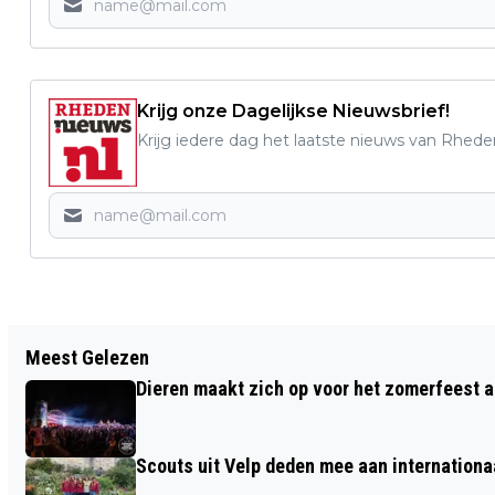
Krijg onze Dagelijkse Nieuwsbrief!
Krijg iedere dag het laatste nieuws van Rhede
Vorig artikel
Meest Gelezen
HUISDIER VAN DE WEEK: ONTMOET MIA
Dieren maakt zich op voor het zomerfeest a
Scouts uit Velp deden mee aan internation