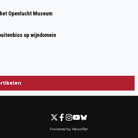
 het Openlucht Museum
 buitenbios op wijndomein
rtikelen
Powered by Newsifier