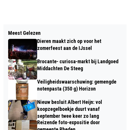
Vorig artikel
Volgend artikel
INZAMELING OUD PAPIER IN
Meest Gelezen
TONNY VAN ELFEREN GROEN-,
GEMEENTE RHEDEN VOORLOPIG NOG
Dieren maakt zich op voor het
GROND- & INFRATECHNIEK B.V.
DOOR SUEZ
zomerfeest aan de IJssel
NIEUWE HOOFDSPONSOR TTV
Brocante- curiosa-markt bij Landgoed
SLAGVAARDIG
Middachten De Steeg
Veiligheidswaarschuwing: gemengde
notenpasta (350 g) Horizon
Nieuw besluit Albert Heijn: vol
koopzegelboekje duurt vanaf
september twee keer zo lang
Reizende foto-expositie door
gemeente Rheden