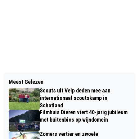
Vorig artikel
Volgend artikel
EERSTE WONINGEN GEBOUW
Meest Gelezen
RHEEJES PROATE OVER EVACUÉS IN
VELPERWAARD (ZIEKENHUIS VELP) 6
Scouts uit Velp deden mee aan
HET NEDERLANDS
MAART IN DE VERKOOP
internationaal scoutskamp in
OPENLUCHTMUSEUM
Schotland
Filmhuis Dieren viert 40-jarig jubileum
met buitenbios op wijndomein
Zomers vertier en zwoele