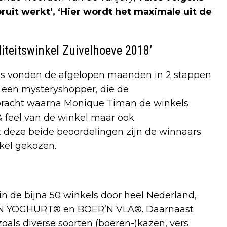
uit werkt’, ‘Hier wordt het maximale uit de
liteitswinkel Zuivelhoeve 2018’
ls vonden de afgelopen maanden in 2 stappen
r een mysteryshopper, die de
t bracht waarna Monique Timan de winkels
& feel van de winkel maar ook
it deze beide beoordelingen zijn de winnaars
nkel gekozen.
 in de bijna 50 winkels door heel Nederland,
ER’N YOGHURT® en BOER’N VLA®. Daarnaast
als diverse soorten (boeren-)kazen, vers