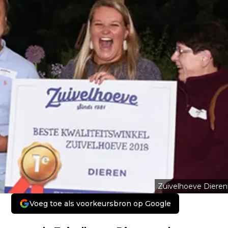
Zuivelhoeve Dieren
Voeg toe als voorkeursbron op Google