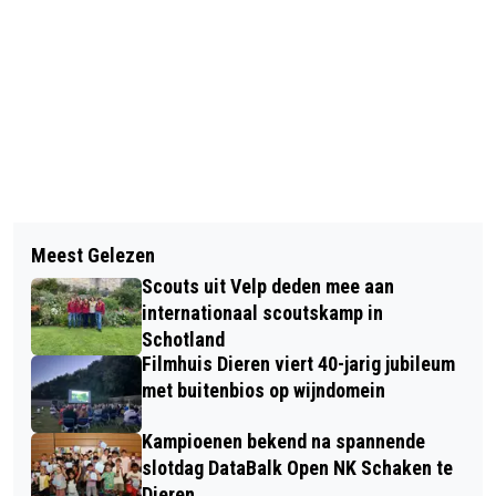
Vorig artikel
Volgend artikel
UNIEKE APP LEIDT SLECHTZIENDEN
Meest Gelezen
KINDEREN VERMAKEN ZICH
STRAKS NAUWKEURIG DOOR ARNHEM
Scouts uit Velp deden mee aan
OPPERBEST OP GROOT
CENTRAAL
internationaal scoutskamp in
SPRINGKUSSEN
Schotland
Filmhuis Dieren viert 40-jarig jubileum
met buitenbios op wijndomein
Kampioenen bekend na spannende
slotdag DataBalk Open NK Schaken te
Dieren