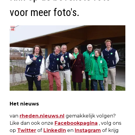
voor meer foto's.
Het nieuws
van
rheden.nieuws.nl
gemakkelijk volgen?
Like dan ook onze
Facebookpagina
, volg ons
op
Twitter
of
LinkedIn
en
Instagram
of krijg