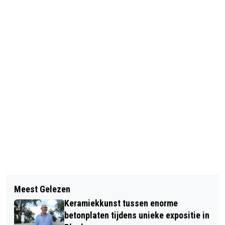
Vorig artikel
Volgend artikel
DREAMFIELDS PRESENTEERT
Meest Gelezen
BEVRIJDING VELP 77 JAAR GELEDEN
VOLLEDIGE LINE-UP VOOR ZATERDAG
Keramiekkunst tussen enorme
HERDACHT
9 JULI 2022
betonplaten tijdens unieke expositie in