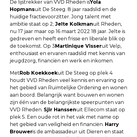
De lijstrekker van VVD Rheden is
Yola
Hopmans
uit De Steeg. 8 jaar raadslid en de
huidige fractievoorzitter. Jong talent met
ambitie staat op 2;
Jelte Kolkman
uit Rheden,
nu 17 jaar maar op 16 maart 2022 18 jaar. Jelte is
gedreven en heeft een frisse en liberale blik op
de toekomst. Op 3
Martinique Visser
uit Velp,
enthousiast en ervaren raadslid met kennis van
jeugdzorg, financiën en werk en inkomen.
Met
Rob Koekkoek
uit De Steeg op plek 4
houdt VVD Rheden veel kennis en ervaring op
het gebied van Ruimtelijke Ordening en wonen
aan boord. Belangrijk want bouwen en wonen
zijn één van de belangrijkste speerpunten van
VVD Rheden.
Sjir Hanssen
uit Ellecom staat op
plek 5. Een oude rot in het vak met name op
het gebied van veiligheid en financiën.
Harry
Brouwer
is de ambassadeur uit Dieren en staat