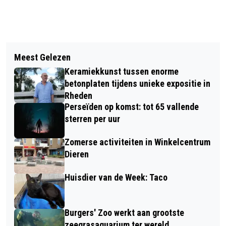
Vorig artikel
Volgend artikel
PROBEER ROLSTOELSPORTEN
Meest Gelezen
FANTASTISCH RESULTAAT
TIJDENS DE NIEUWJAARSINSTUIF IN
Keramiekkunst tussen enorme
STATIEGELDFLESSENACTIE VOOR DE
VELP
betonplaten tijdens unieke expositie in
RHEDENSE SCHAAPSKUDDE
Rheden
Perseïden op komst: tot 65 vallende
sterren per uur
Zomerse activiteiten in Winkelcentrum
Dieren
Huisdier van de Week: Taco
Burgers' Zoo werkt aan grootste
zeegrasaquarium ter wereld