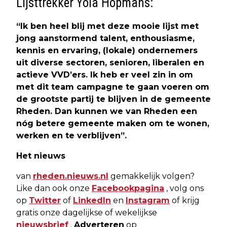
Lijsttrekker Yola Hopmans:
“Ik ben heel blij met deze mooie lijst met
jong aanstormend talent, enthousiasme,
kennis en ervaring, (lokale) ondernemers
uit diverse sectoren, senioren, liberalen en
actieve VVD’ers. Ik heb er veel zin in om
met dit team campagne te gaan voeren om
de grootste partij te blijven in de gemeente
Rheden. Dan kunnen we van Rheden een
nóg betere gemeente maken om te wonen,
werken en te verblijven”.
Het nieuws
van
rheden.nieuws.nl
gemakkelijk volgen?
Like dan ook onze
Facebookpagina
, volg ons
op
Twitter
of
LinkedIn
en
Instagram
of krijg
gratis onze dagelijkse of wekelijkse
nieuwsbrief
.
Adverteren
op