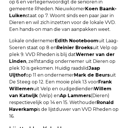
op 6 en vertegenwoordigt de senioren in
gemeente Rheden. Nieuwkomer
Koen Baank-
Luiken
staat op 7. Woont sinds een paar jaar in
Dieren en wil zich inzetten voor de lokale VVD.
Een hands-on man die van aanpakken weet.
Lokale ondernemer
Edith Nooteboom
uit Laag-
Soeren staat op 8 en
Reinier Broeks
uit Velp op
plek 9. VVD Rheden is blij dat
Werner van der
Linden
, zelfstandig ondernemer uit Dieren op
plek 10 is gekomen. Huidig raadslid
Jaap
Uijthof
op 11 en ondernemer
Mark de Beurs
uit
De Steeg op 12. Een mooie plek 13 voor
Frank
Willemen
uit Velp en oudgedienden
Willem
van Katwijk
(Velp) en
Ap Lammers
(Dieren)
respectievelijk op 14 en 15. Wethouder
Ronald
Haverkamp
is de lijstduwer van VVD Rheden op
16.