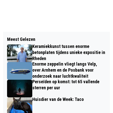
Vorig artikel
Volgend artikel
CORONAPROOF
Meest Gelezen
ONLINE OPEN COFFEE VELP
VENSTERBANKEXPOSITIE IN VELP
Keramiekkunst tussen enorme
betonplaten tijdens unieke expositie in
Rheden
Enorme zeppelin vliegt langs Velp,
over Arnhem en de Posbank voor
onderzoek naar luchtkwaliteit
Perseïden op komst: tot 65 vallende
sterren per uur
Huisdier van de Week: Taco