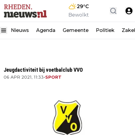
29
°C
Bewolkt
Nieuws
Agenda
Gemeente
Politiek
Zakel
Jeugdactiviteit bij voetbalclub VVO
06 APR 2021, 11:33
•
SPORT