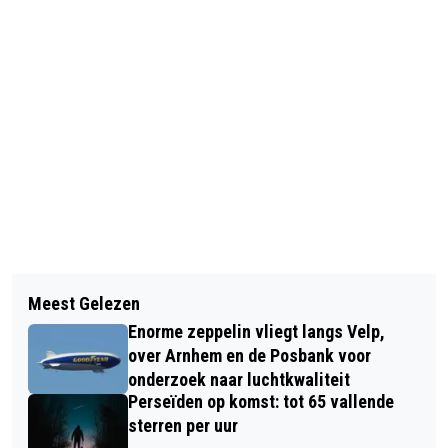
Vorig artikel
Volgend artikel
GEMEENTE RHEDEN SOEPELER MET
Meest Gelezen
JEUGDACTIVITEIT BIJ VOETBALCLUB
KLEINE BOUWPLANNEN
Enorme zeppelin vliegt langs Velp,
VVO
over Arnhem en de Posbank voor
onderzoek naar luchtkwaliteit
Perseïden op komst: tot 65 vallende
sterren per uur