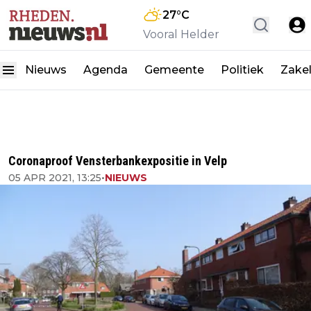
27
°C
Vooral Helder
Nieuws
Agenda
Gemeente
Politiek
Zakel
Coronaproof Vensterbankexpositie in Velp
05 APR 2021, 13:25
•
NIEUWS