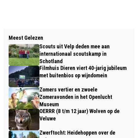
Vorig artikel
Volgend artikel
CKC RHEKO BESTAAT 60 JAAR!
Meest Gelezen
ECHTPAAR KIP-HEIJINK UIT VELP 65
Scouts uit Velp deden mee aan
JAAR GETROUWD!
internationaal scoutskamp in
Schotland
Filmhuis Dieren viert 40-jarig jubileum
met buitenbios op wijndomein
Zomers vertier en zwoele
Zomeravonden in het Openlucht
Museum
OERRR (8 t/m 12 jaar) Wolven op de
Veluwe
Zwerftocht: Heidehoppen over de