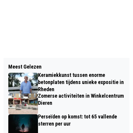
Vorig artikel
Volgend artikel
MARCEL VAN ROOSMALEN SIGNEERT
Meest Gelezen
SUCCES VOOR VELPSE VALENTIJN
TOTAAL 2 TIJDENS 1E VELLEPER
Keramiekkunst tussen enorme
JEUKENDRUP IN PARIJS
DONDERDAG
betonplaten tijdens unieke expositie in
Rheden
Zomerse activiteiten in Winkelcentrum
Dieren
Perseïden op komst: tot 65 vallende
sterren per uur