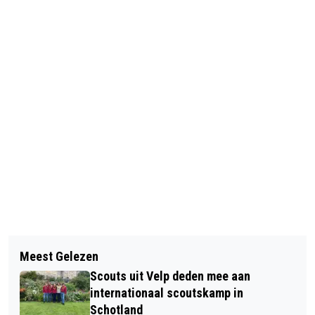
Vorig artikel
Volgend artikel
FUSILLADE EMMAPIRAMIDE VAN 13
Meest Gelezen
KLASSIEKE MUZIEK VOL PASSIE IN DE
DECEMBER 1944 HERDACHT
Scouts uit Velp deden mee aan
OUDE JAN TE VELP
internationaal scoutskamp in
Schotland