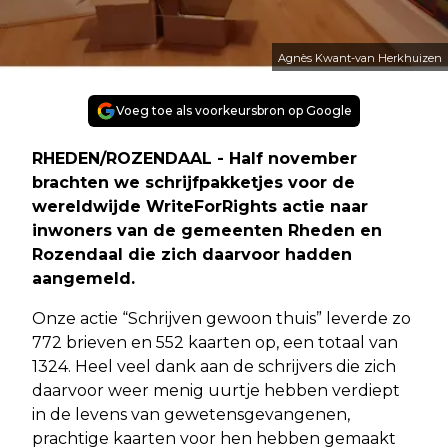
Agnès Kwant-van Herkhuizen
Voeg toe als voorkeursbron op Google
RHEDEN/ROZENDAAL - Half november
brachten we schrijfpakketjes voor de
wereldwijde WriteForRights actie naar
inwoners van de gemeenten Rheden en
Rozendaal die zich daarvoor hadden
aangemeld.
Onze actie “Schrijven gewoon thuis” leverde zo
772 brieven en 552 kaarten op, een totaal van
1324. Heel veel dank aan de schrijvers die zich
daarvoor weer menig uurtje hebben verdiept
in de levens van gewetensgevangenen,
prachtige kaarten voor hen hebben gemaakt