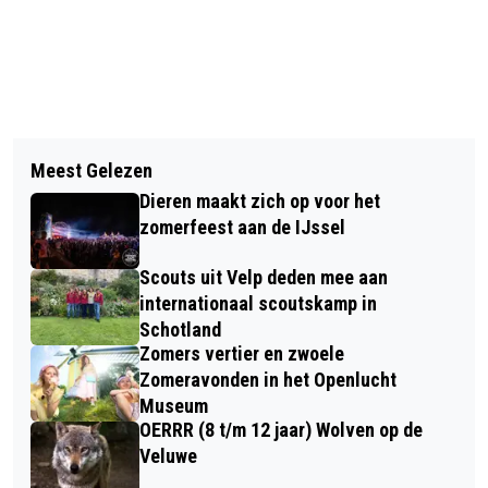
Vorig artikel
Volgend artikel
ORGANISATOREN EN VRIJWILLIGERS
Meest Gelezen
TEAM PA FOCUST ZICH OP 2021 NA
75 JAAR VRIJHEID KUNNEN REKENEN
Dieren maakt zich op voor het
ANNULEREN ALPE D' HUZES 2020
OP STEUN PROVINCIE
zomerfeest aan de IJssel
Scouts uit Velp deden mee aan
internationaal scoutskamp in
Schotland
Zomers vertier en zwoele
Zomeravonden in het Openlucht
Museum
OERRR (8 t/m 12 jaar) Wolven op de
Veluwe