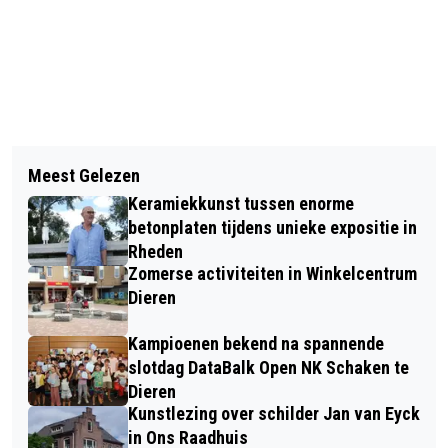
Vorig artikel
Volgend artikel
PAUL VAN VLIET KOMT TOCH NAAR
Meest Gelezen
AUTISMEWEEK BEGIN APRIL 2020
VELP
Keramiekkunst tussen enorme
GAAT NIET DOOR
betonplaten tijdens unieke expositie in
Rheden
Zomerse activiteiten in Winkelcentrum
Dieren
Kampioenen bekend na spannende
slotdag DataBalk Open NK Schaken te
Dieren
Kunstlezing over schilder Jan van Eyck
in Ons Raadhuis