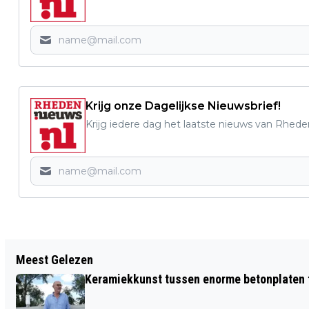
Krijg onze Dagelijkse Nieuwsbrief!
Krijg iedere dag het laatste nieuws van Rhede
Vorig artikel
Meest Gelezen
MAAND EXPOSITIE MET WERK VAN 5
Keramiekkunst tussen enorme betonplaten t
BEELDEND KUNSTENAARS IN VELP