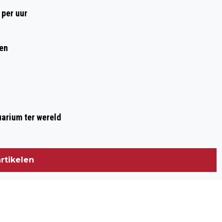
LEVEN VERANDEREN
 per uur
ren
arium ter wereld
rtikelen