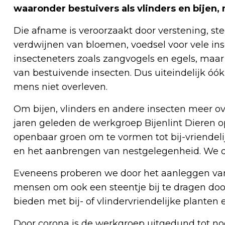
waaronder bestuivers als vlinders en bijen
Die afname is veroorzaakt door verstening, ste
verdwijnen van bloemen, voedsel voor vele in
insecteneters zoals zangvogels en egels, maar o
van bestuivende insecten. Dus uiteindelijk óó
mens niet overleven.
Om bijen, vlinders en andere insecten meer o
jaren geleden de werkgroep Bijenlint Dieren o
openbaar groen om te vormen tot bij-vriendeli
en het aanbrengen van nestgelegenheid. We 
Eveneens proberen we door het aanleggen van e
mensen om ook een steentje bij te dragen door
bieden met bij- of vlindervriendelijke planten
Door corona is de werkgroep uitgedund tot n