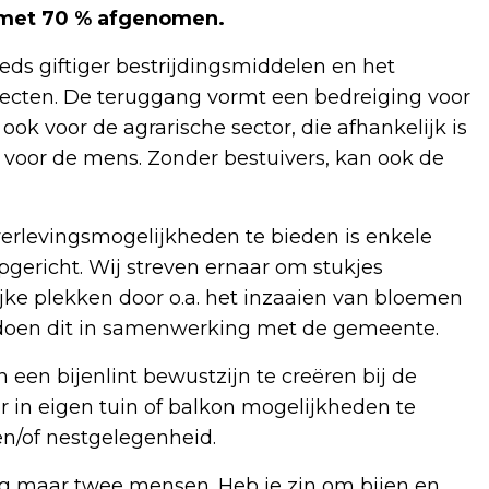
, met 70 % afgenomen.
eds giftiger bestrijdingsmiddelen en het
secten. De teruggang vormt een bedreiging voor
ok voor de agrarische sector, die afhankelijk is
k voor de mens. Zonder bestuivers, kan ook de
verlevingsmogelijkheden te bieden is enkele
pgericht. Wij streven ernaar om stukjes
jke plekken door o.a. het inzaaien van bloemen
doen dit in samenwerking met de gemeente.
en bijenlint bewustzijn te creëren bij de
 in eigen tuin of balkon mogelijkheden te
 en/of nestgelegenheid.
og maar twee mensen. Heb je zin om bijen en