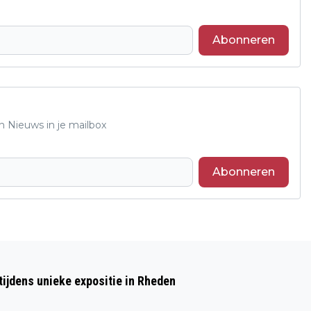
Abonneren
n Nieuws in je mailbox
Abonneren
Volgend artikel
WEEK TEGEN DE EENZAAMHEID:
ijdens unieke expositie in Rheden
ONTMOETING EN VERBINDING KAN EEN