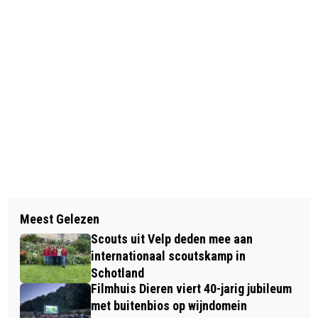
Vorig artikel
Volgend artikel
VOLUIT LEVEN MET MINDFULNESS
Meest Gelezen
HUISDIER VAN DE WEEK: ONTMOET
KAN UW LEVEN VERANDEREN
Scouts uit Velp deden mee aan
MARGARET & ELIZABETH!
internationaal scoutskamp in
Schotland
Filmhuis Dieren viert 40-jarig jubileum
met buitenbios op wijndomein