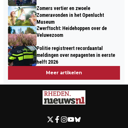
Zomers vertier en zwoele
Zomeravonden in het Openlucht
Museum
Zwerftocht: Heidehoppen over de
Veluwezoom
Politie registreert recordaantal
meldingen over nepagenten in eerste
helft 2026
Meer artikelen