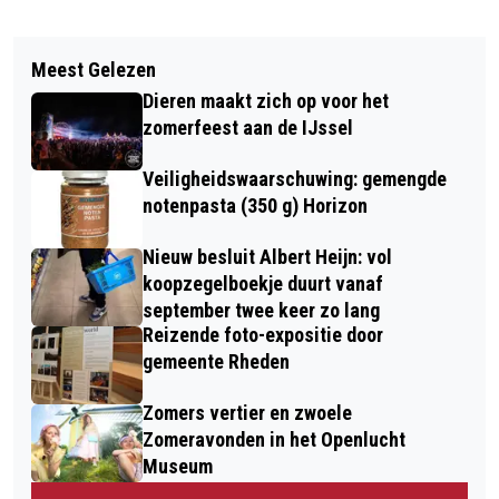
Vorig artikel
Volgend artikel
BEKENDMAKINGEN GEMEENTE
Meest Gelezen
KLEURPLAAT, SPEURTOCHT,
RHEDEN
Dieren maakt zich op voor het
DORPSOMROEPER, PORTHOS EN
zomerfeest aan de IJssel
MUZIEK OP 9 SEPTEMBER
Veiligheidswaarschuwing: gemengde
notenpasta (350 g) Horizon
Nieuw besluit Albert Heijn: vol
koopzegelboekje duurt vanaf
september twee keer zo lang
Reizende foto-expositie door
gemeente Rheden
Zomers vertier en zwoele
Zomeravonden in het Openlucht
Museum