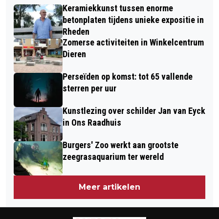
DOET MEE AAN RABO CLUBSUPPORT
Keramiekkunst tussen enorme
DORPSKERK RHEDEN DOOR PIET
2023
betonplaten tijdens unieke expositie in
CNOSSEN
Rheden
Zomerse activiteiten in Winkelcentrum
Dieren
Perseïden op komst: tot 65 vallende
sterren per uur
Kunstlezing over schilder Jan van Eyck
in Ons Raadhuis
Burgers' Zoo werkt aan grootste
zeegrasaquarium ter wereld
Meer artikelen