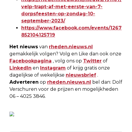
velp-trapt-af-met-eerste-van-7-
dorpsfeesten-op-zondag-10-
september-2023/
https://www.facebook.com/events/1267
852104125719
Het nieuws
van
rheden.nieuws.nl
gemakkelijk volgen? Volg en Like dan ook onze
Facebookpagina
, volg ons op
Twitter
of
LinkedIn
en
Instagram
of krijg gratis onze
dagelijkse of wekelijkse
nieuwsbrief
.
Adverteren
op
rheden.nieuws.nl
bel dan: Dolf
Verschuren voor de prijzen en mogelijkheden
06 – 4025 3846.