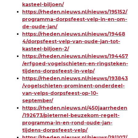
kasteel-biljoen/
https://rheden.nieuws.nl/nieuws/195152/
programma-dorpsfeest-velp-in-en-om-
de-oude-jan/
https://rheden.nieuws.nl/nieuws/19468
4/dorpsfeest-velp-van-oude-jan-tot-
kasteel-biljoen-2/
https://rheden.nieuws.nl/nieuws/194457
/erfgoed-vogelschieten-en-ringsteken-
tijdens-dorpsfeest-in-velp/
https://rheden.nieuws.nl/nieuws/193843
/vogelschieten-prominent-onderdeel-
van-velps-dorpsfeest-op-10-
september/
https://rheden.nieuws.nl/450jaarrheden
/192673/pieternel-beuzekom-regelt-
programma-in-en-rond-oude-jan-
tijdens-dorpsfeest-velp/
https://rheden.nieuws.nl/nieuws/191107/