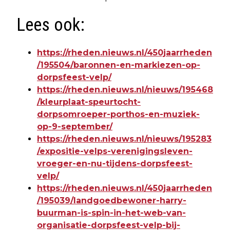
Lees ook:
https://rheden.nieuws.nl/450jaarrheden
/195504/baronnen-en-markiezen-op-
dorpsfeest-velp/
https://rheden.nieuws.nl/nieuws/195468
/kleurplaat-speurtocht-
dorpsomroeper-porthos-en-muziek-
op-9-september/
https://rheden.nieuws.nl/nieuws/195283
/expositie-velps-verenigingsleven-
vroeger-en-nu-tijdens-dorpsfeest-
velp/
https://rheden.nieuws.nl/450jaarrheden
/195039/landgoedbewoner-harry-
buurman-is-spin-in-het-web-van-
organisatie-dorpsfeest-velp-bij-