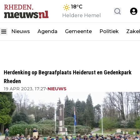
18
°C
Heldere Hemel
Nieuws
Agenda
Gemeente
Politiek
Zakel
Herdenking op Begraafplaats Heiderust en Gedenkpark
Rheden
19 APR 2023, 17:27
•
NIEUWS