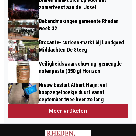
KONINGSDAG IN VELP
RHEDEN
zomerfeest aan de IJssel
Bekendmakingen gemeente Rheden
week 32
Brocante- curiosa-markt bij Landgoed
Middachten De Steeg
Veiligheidswaarschuwing: gemengde
notenpasta (350 g) Horizon
Nieuw besluit Albert Heijn: vol
koopzegelboekje duurt vanaf
september twee keer zo lang
Meer artikelen