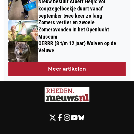
Nieuw besluit Albert Heijn: vol
koopzegelboekje duurt vanaf
september twee keer zo lang
Zomers vertier en zwoele
Zomeravonden in het Openlucht
Museum
OERRR (8 t/m 12 jaar) Wolven op de
Veluwe
Meer artikelen