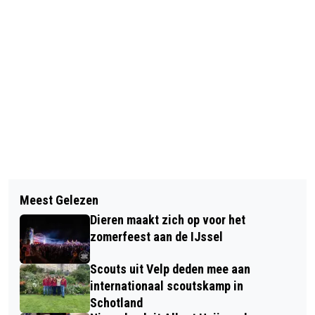
Vorig artikel
Volgend artikel
NA LANG ETEN WERD DE MOORD
Meest Gelezen
JONGE ONDERNEMERS PRESENTEREN
OPGELOST IN LA MAISON DU STEEG
Dieren maakt zich op voor het
ZICH TIJDENS DRAGONS’ DEN PITCH
zomerfeest aan de IJssel
Scouts uit Velp deden mee aan
internationaal scoutskamp in
Schotland