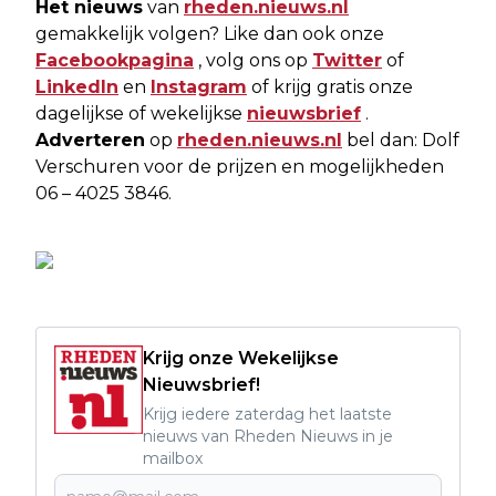
Het nieuws
van
rheden.nieuws.nl
gemakkelijk volgen? Like dan ook onze
Facebookpagina
, volg ons op
Twitter
of
LinkedIn
en
Instagram
of krijg gratis onze
dagelijkse of wekelijkse
nieuwsbrief
.
Adverteren
op
rheden.nieuws.nl
bel dan: Dolf
Verschuren voor de prijzen en mogelijkheden
06 – 4025 3846.
Krijg onze Wekelijkse
Nieuwsbrief!
Krijg iedere zaterdag het laatste
nieuws van Rheden Nieuws in je
mailbox