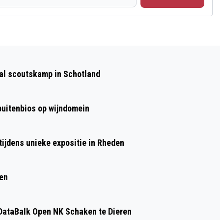
Volgend artikel
ONDERNEMERS VERENIGING VEELZIJDIG
aal scoutskamp in Schotland
VELP HEEFT EEN NIEUWE ACTIVITEITEN
REGISSEUR GEVONDEN
 buitenbios op wijndomein
ijdens unieke expositie in Rheden
ren
ataBalk Open NK Schaken te Dieren