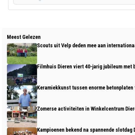
Vorig artikel
Meest Gelezen
IJSSELDAG FESTIVAL GOED BEZOCHT
Scouts uit Velp deden mee aan internation
ONDANKS HET WARME WEER
Filmhuis Dieren viert 40-jarig jubileum met
Keramiekkunst tussen enorme betonplaten t
Zomerse activiteiten in Winkelcentrum Die
Kampioenen bekend na spannende slotdag D