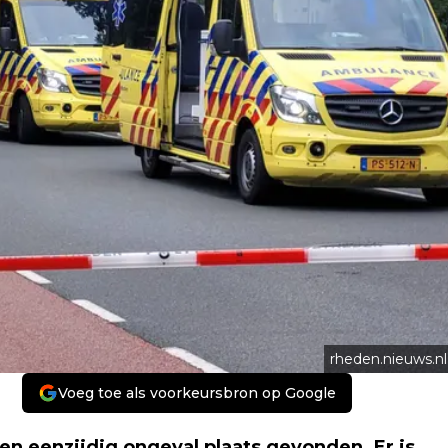
rheden.nieuws.nl
Voeg toe als voorkeursbron op Google
n eenzijdig ongeval plaats gevonden. Er is