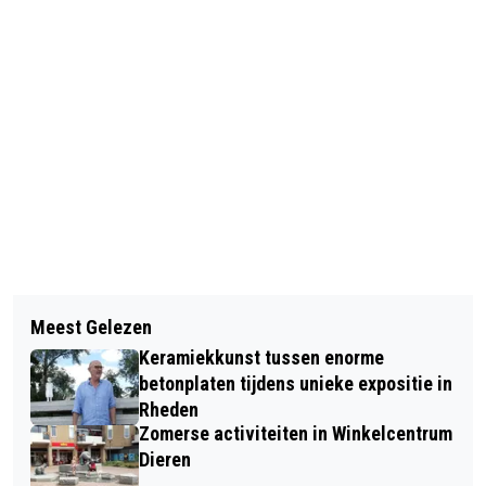
Vorig artikel
Volgend artikel
BIJEENKOMST ZWERFAFVAL IN
Meest Gelezen
ECHTPAAR MEIJERS-PAS 65 JAAR
RHEDEN
Keramiekkunst tussen enorme
GETROUWD!
betonplaten tijdens unieke expositie in
Rheden
Zomerse activiteiten in Winkelcentrum
Dieren