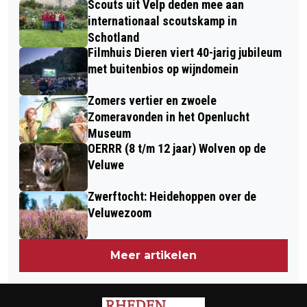
Scouts uit Velp deden mee aan
LATHUMSE VEERWEG NA MELDING
ONMISBAAR BIJ DIERENTEHUIS
internationaal scoutskamp in
VAN MOGELIJKE PERSOON TE WATER
Schotland
ARNHEM EN OMSTREKEN
Filmhuis Dieren viert 40-jarig jubileum
met buitenbios op wijndomein
Zomers vertier en zwoele
Zomeravonden in het Openlucht
Museum
OERRR (8 t/m 12 jaar) Wolven op de
Veluwe
Zwerftocht: Heidehoppen over de
Veluwezoom
Meer artikelen