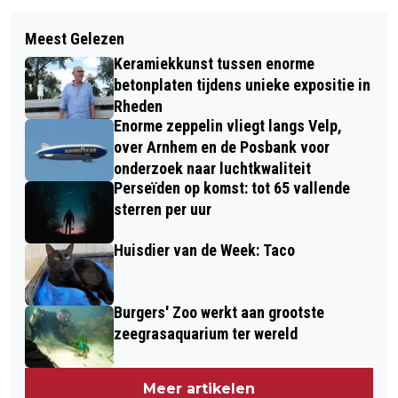
Volgend artikel
TIENERS OVERHEERSEN OP OPEN NK
Meest Gelezen
PAPIERINZAMELING 10 AUGUSTUS
SCHAKEN 2024
Keramiekkunst tussen enorme
DOOR HARMONIE UNISONO VELP
betonplaten tijdens unieke expositie in
Rheden
Enorme zeppelin vliegt langs Velp,
over Arnhem en de Posbank voor
onderzoek naar luchtkwaliteit
Perseïden op komst: tot 65 vallende
sterren per uur
Huisdier van de Week: Taco
Burgers' Zoo werkt aan grootste
zeegrasaquarium ter wereld
Meer artikelen