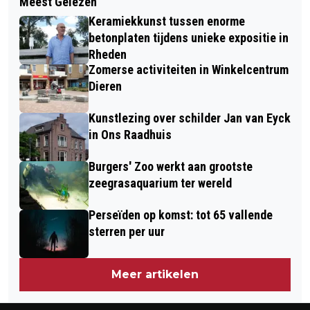
Meest Gelezen
VAATCHIRURG EN HOOGLERAAR
RHEDEN
Keramiekkunst tussen enorme
MICHEL REIJNEN CENTRAAL IN
betonplaten tijdens unieke expositie in
COLLEGETOUR ‘KOPLOPERS IN DE
Rheden
Zomerse activiteiten in Winkelcentrum
ZORG’
Dieren
Kunstlezing over schilder Jan van Eyck
in Ons Raadhuis
Burgers' Zoo werkt aan grootste
zeegrasaquarium ter wereld
Perseïden op komst: tot 65 vallende
sterren per uur
Meer artikelen