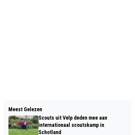
Vorig artikel
Volgend artikel
ORANJEVERENIGING “RHEDEN VOOR
Meest Gelezen
CHRIS VAN ZWAM PLEIT VOOR HUIS-
ORANJE” IN VOORTBESTAAN
Scouts uit Velp deden mee aan
AAN HUIS FOLDER MET TIPS OVER
BEDREIGD
internationaal scoutskamp in
ENERGIEBESPARING
Schotland