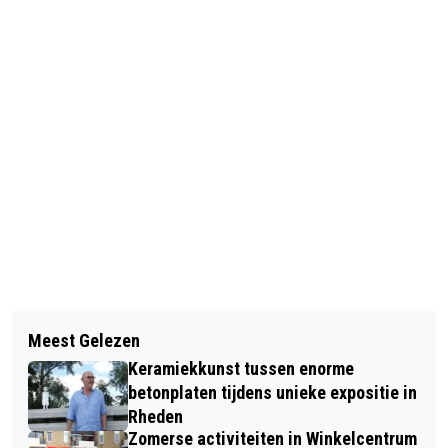
Vorig artikel
Volgend artikel
WAAROM EEN REPAIR CAFÉ IN
Meest Gelezen
SPEELTUIN 'T AKKERTJE IN VELP-ZUID
DIEREN?
Keramiekkunst tussen enorme
OFFICIEEL GEOPEND
betonplaten tijdens unieke expositie in
Rheden
Zomerse activiteiten in Winkelcentrum