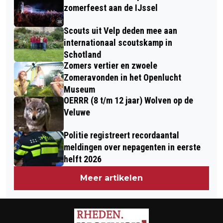
LATEN SCHRIJVEN IN ONS RAADHUIS
MAAR GA ZE NIET PLUKKEN!
zomerfeest aan de IJssel
VELP
Scouts uit Velp deden mee aan
internationaal scoutskamp in
Schotland
Zomers vertier en zwoele
Zomeravonden in het Openlucht
Museum
OERRR (8 t/m 12 jaar) Wolven op de
Veluwe
Politie registreert recordaantal
meldingen over nepagenten in eerste
helft 2026
Meer artikelen