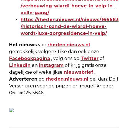
/verbouwing-wiardi-hoeve-in-velp-in-
volle-gang/
https://rheden.nieuws.nl/nieuws/166683
/historisch-pand-de-wiardi-hoeve-
wordt-luxe-zorgresidence-in-velp/
Het nieuws
van
rheden.nieuws.nl
gemakkelijk volgen? Like dan ook onze
Facebookpagina
, volg ons op
Twitter
of
LinkedIn
en
Instagram
of krijg gratis onze
dagelijkse of wekelijkse
nieuwsbrief
.
Adverteren
op
rheden.nieuws.nl
bel dan: Dolf
Verschuren voor de prijzen en mogelijkheden
06 – 4025 3846.