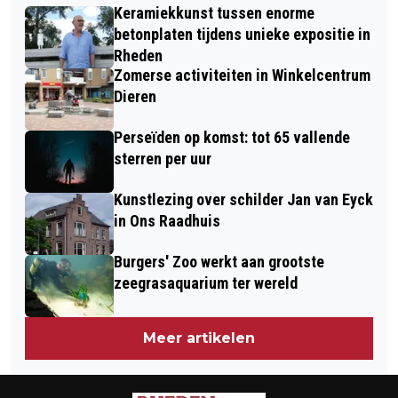
‘GROOTOUDERS VOOR HET KLIMAAT’
Keramiekkunst tussen enorme
PUCK!
betonplaten tijdens unieke expositie in
Rheden
Zomerse activiteiten in Winkelcentrum
Dieren
Perseïden op komst: tot 65 vallende
sterren per uur
Kunstlezing over schilder Jan van Eyck
in Ons Raadhuis
Burgers' Zoo werkt aan grootste
zeegrasaquarium ter wereld
Meer artikelen