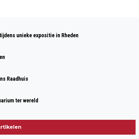
Volgend artikel
BEGRAAFPLAATS BERGWEG VELP VIERT
ijdens unieke expositie in Rheden
150-JARIG BESTAAN
ren
Ons Raadhuis
arium ter wereld
rtikelen