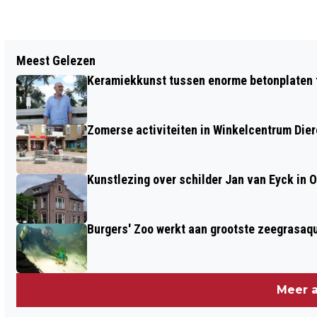
Vorig artikel
Meest Gelezen
OPTREDEN MARC BROTHERS BIJ
Keramiekkunst tussen enorme betonplaten t
JANSEN & DE FEIJTER IN VELP
Zomerse activiteiten in Winkelcentrum Die
Kunstlezing over schilder Jan van Eyck in 
Burgers' Zoo werkt aan grootste zeegrasaqu
Meer a