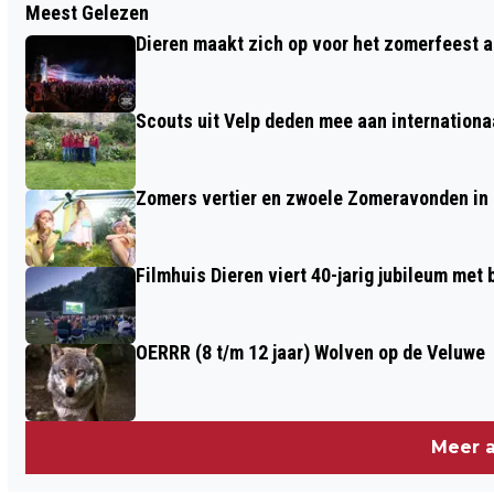
Meest Gelezen
HEIDEWERKDAG ROZENDAALSE VELD
Dieren maakt zich op voor het zomerfeest a
ZATERDAG 25 FEBRUARI 2023
Scouts uit Velp deden mee aan internation
Zomers vertier en zwoele Zomeravonden in
Filmhuis Dieren viert 40-jarig jubileum met
OERRR (8 t/m 12 jaar) Wolven op de Veluwe
Meer a