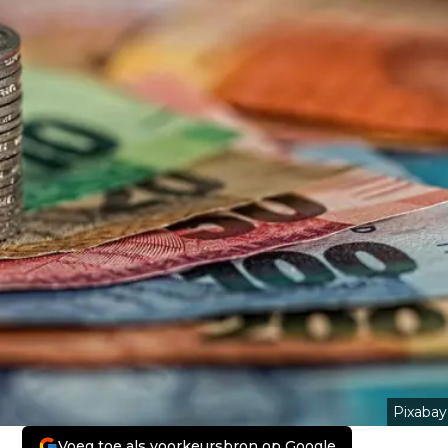
Pixabay
Voeg toe als voorkeursbron op Google