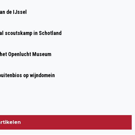
CORONAVERHALEN: DEZE WEEK:
an de IJssel
MIRJAM SCHOLTEN (49), SPANKEREN
aal scoutskamp in Schotland
 het Openlucht Museum
 buitenbios op wijndomein
rtikelen