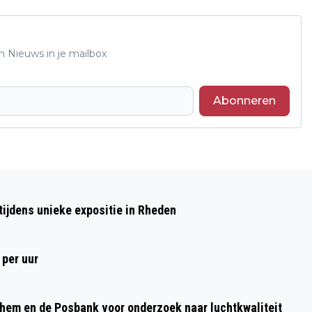
n Nieuws in je mailbox
Abonneren
Volgend artikel
HOE WERKT REIZEN MET DE
ijdens unieke expositie in Rheden
BETAALPAS, CREDITCARD OF MOBIELE
TELEFOON?
 per uur
nhem en de Posbank voor onderzoek naar luchtkwaliteit