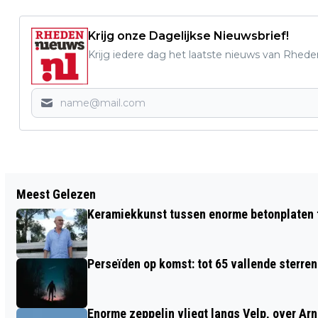
Krijg onze Dagelijkse Nieuwsbrief!
Krijg iedere dag het laatste nieuws van Rhede
Vorig artikel
Meest Gelezen
HERDENKING OP 25 OKTOBER:
Keramiekkunst tussen enorme betonplaten t
FUSILLADE JOODSE ARNHEMMERS IN
VELP
Perseïden op komst: tot 65 vallende sterren
Enorme zeppelin vliegt langs Velp, over Ar