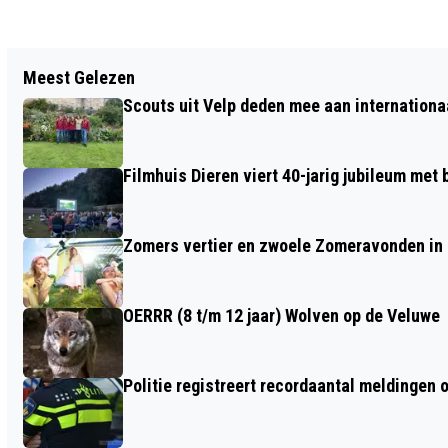
Vorig artikel
Meest Gelezen
GEMEENTEN ARNHEM, RHEDEN EN
Scouts uit Velp deden mee aan internation
RENKUM: SAMENWERKING IN
BEDRIJFSVOERING VANAF 2026 IN
Filmhuis Dieren viert 40-jarig jubileum met
NIEUWE VORM
Zomers vertier en zwoele Zomeravonden in
OERRR (8 t/m 12 jaar) Wolven op de Veluwe
Politie registreert recordaantal meldingen 