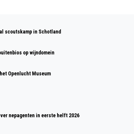
Volgend artikel
RONDJE ZACHTHEID: WANDELEN IN
aal scoutskamp in Schotland
RHEDEN VOOR EEN BETERE WERELD
 buitenbios op wijndomein
 het Openlucht Museum
over nepagenten in eerste helft 2026