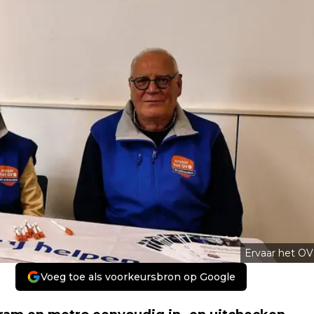
Ervaar het OV
Voeg toe als voorkeursbron op Google