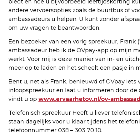
biedt en hoe u bijvoorbeeld leeftijdskorting ku
andere vervoersopties zoals de buurtbus of v
ambassadeurs u helpen. U kunt zonder afspraa
om uw vragen te beantwoorden.
Een bezoeker van een vorig spreekuur, Frank (
ambassadeur heb ik de OVpay-app op mijn mobi
werkt. Voor mij is deze manier van in- en uitc
meer op te laden en het scheelt een pasje in 
Bent u, net als Frank, benieuwd of OVpay iets v
inloopspreekuur en laat u informeren door d
vindt u op
www.ervaarhetov.nl/ov-ambassa
Telefonisch spreekuur Heeft u liever telefon
staan dagelijks voor u klaar tijdens het telefo
telefoonnummer 038 – 303 70 10.