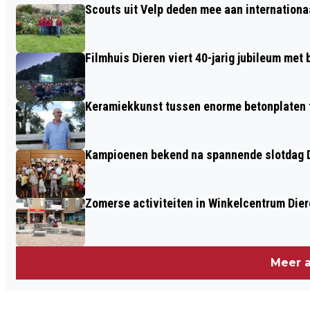
Scouts uit Velp deden mee aan internation
2024 ONTMOETINGSCENTRUM DE
PAPERCLIP
Filmhuis Dieren viert 40-jarig jubileum met
Keramiekkunst tussen enorme betonplaten t
Kampioenen bekend na spannende slotdag D
Zomerse activiteiten in Winkelcentrum Die
Meer a