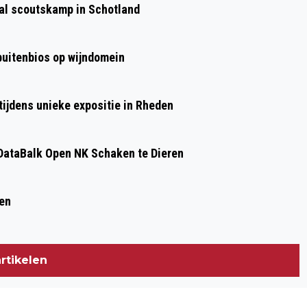
aal scoutskamp in Schotland
RHEDEN
 buitenbios op wijndomein
ijdens unieke expositie in Rheden
ataBalk Open NK Schaken te Dieren
ren
rtikelen