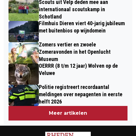
Scouts uit Velp deden mee aan
ELLECOM: 25 JAAR ZANG EN
DANSVLOER
internationaal scoutskamp in
GEZELLIGHEID
Schotland
Filmhuis Dieren viert 40-jarig jubileum
met buitenbios op wijndomein
Zomers vertier en zwoele
Zomeravonden in het Openlucht
Museum
OERRR (8 t/m 12 jaar) Wolven op de
Veluwe
Politie registreert recordaantal
meldingen over nepagenten in eerste
helft 2026
Meer artikelen